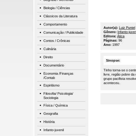
Biologia / Ciências
Clássicos da Literatura
Comportamento
Autor(a):
Luiz Puntel
Gênero:
Infanto-juven
Comunicação / Publicidade
Editora:
Ática
Páginas:
96
Contos / Crônicas
Ano:
1997
Culinária
Direito
Sinopse:
Documentário
Tinho torna-se o cen
Economia /Finanças
livre, região pobre da
/Contab
grupo pacifista resol
aconteceu.
Espiritismo
Filosofia/ Psicologia/
Sociologia
Física / Química
Geografia
História
Infanto-juvenil