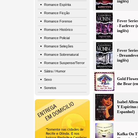
inglês)
Romance Espírita
Romance Ficção
Fever Serie
Romance Forense
- Faefever 
Romance Histórico
inglês)
Romance Policial
Romance Seleções
Fever Serie
Romance Sobrenatural
- Dreamfev
inglês)
Romance Suspense/Terror
Sátira / Humor
Gold Flowe
Sexo
the Bear (em
Sonetos
Isabel Allen
Y Espíritus
Espanhol)
Kafka On T