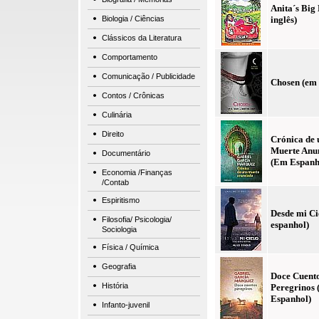
Anita´s Big
Biologia / Ciências
inglês)
Clássicos da Literatura
Comportamento
Comunicação / Publicidade
Chosen (em 
Contos / Crônicas
Culinária
Direito
Crónica de
Muerte Anu
Documentário
(Em Espanh
Economia /Finanças
/Contab
Espiritismo
Desde mi Ci
Filosofia/ Psicologia/
espanhol)
Sociologia
Física / Química
Geografia
Doce Cuent
História
Peregrinos
Espanhol)
Infanto-juvenil