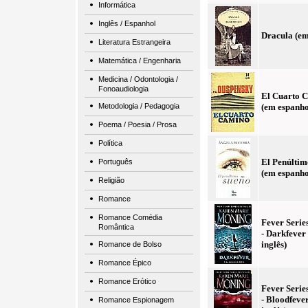
Informática
Inglês / Espanhol
Dracula (em
Literatura Estrangeira
Matemática / Engenharia
Medicina / Odontologia /
Fonoaudiologia
El Cuarto 
Metodologia / Pedagogia
(em espanho
Poema / Poesia / Prosa
Política
El Penúltim
Português
(em espanho
Religião
Romance
Romance Comédia
Fever Serie
Romântica
- Darkfever
inglês)
Romance de Bolso
Romance Épico
Romance Erótico
Fever Serie
- Bloodfeve
Romance Espionagem