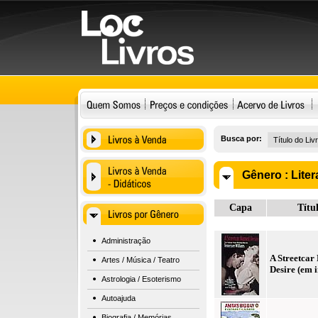
Busca por:
Gênero :
Liter
Capa
Títu
Administração
A Streetca
Artes / Música / Teatro
Desire (em i
Astrologia / Esoterismo
Autoajuda
Biografia / Memórias