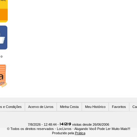
 o
Usuários Online
s e Condições
Acervo de Livros
Minha Cesta
Meu Histórico
Favoritos
Ca
7/8/2026 - 12:48:44 -
visitas desde 26/06/2006
© Todos os direitos reservados - LocLivros - Alugando Você Pode Ler Muito Mais!!!
Produzido pela
Prática