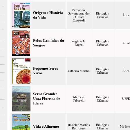
Fernando
Origem e História
Gewandsznajder
Biologia /
Ática
da Vida
- Ulisses
Ciências
Capozoli
Pelos Caminhos do
Rogério G.
Biologia /
Atual
Sangue
Nigro
Ciências
Pequenos Seres
Biologia /
Gilberto Martho
Ática
Vivos
Ciências
Serra Grande:
Marcelo
Biologia /
Uma Floresta de
UFPE
Tabarelli
Ciências
Ideias
Rosicler Martins
Biologia /
Vida e Alimento
Moder
Rodrigues
Ciências