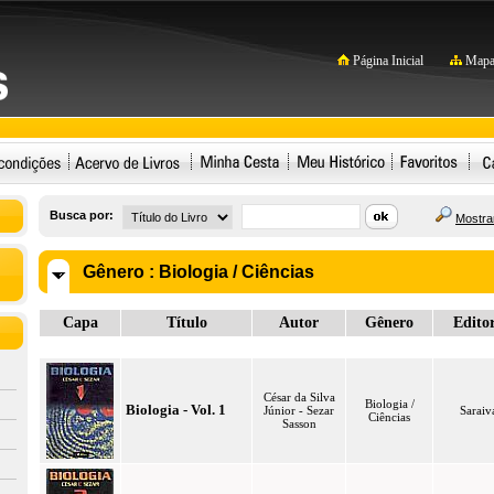
Página Inicial
Mapa 
Busca por:
Mostrar
Gênero :
Biologia / Ciências
Capa
Título
Autor
Gênero
Edito
César da Silva
Biologia /
Biologia - Vol. 1
Júnior - Sezar
Saraiv
Ciências
Sasson