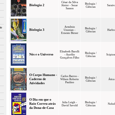
César da Silva
Biologia /
Biologia 2
Júnior - Sezar
Saraiv
Ciências
Sasson
Armênio
de
Biologia /
Biologia 3
Uzunian -
Harbr
Ciências
Ernesto Birner
Elisabeth Barolli
Biologia /
Nós e o Universo
- Aurélio
Scipio
Ciências
Gonçalves Filho
O Corpo Humano -
Carlos Barros -
Biologia /
Caderno de
Wilson Roberto
Ática
Ciências
Paulino
Atividades
O Dia em que o
Julia Leigh -
Biologia /
Raio Correu atrás
Nobel
David Savold
Ciências
da Dona-de-Casa