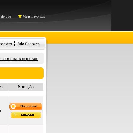
do Site
Meus Favoritos
 apenas livros disponíveis
ra
Situação
Disponível
a