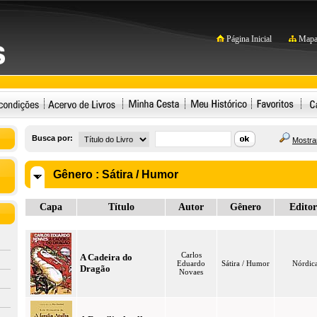
Página Inicial
Mapa 
Busca por:
Mostrar
Gênero :
Sátira / Humor
Capa
Título
Autor
Gênero
Editor
Carlos
A Cadeira do
Eduardo
Sátira / Humor
Nórdic
Dragão
Novaes