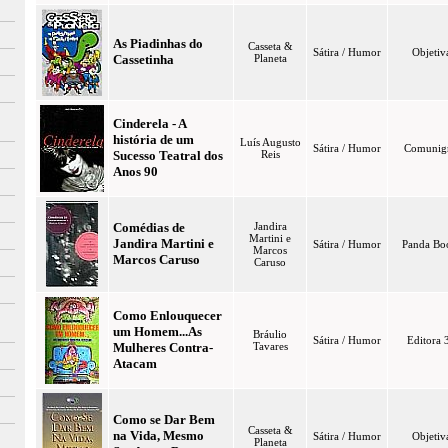
As Piadinhas do
Casseta &
Sátira / Humor
Objetiv
Cassetinha
Planeta
Cinderela - A
história de um
Luís Augusto
Sátira / Humor
Comunig
Sucesso Teatral dos
Reis
Anos 90
Comédias de
Jandira
Martini e
Jandira Martini e
Sátira / Humor
Panda Bo
Marcos
Marcos Caruso
Caruso
Como Enlouquecer
um Homem...As
Bráulio
Sátira / Humor
Editora 
Mulheres Contra-
Tavares
Atacam
Como se Dar Bem
Casseta &
na Vida, Mesmo
Sátira / Humor
Objetiv
Planeta