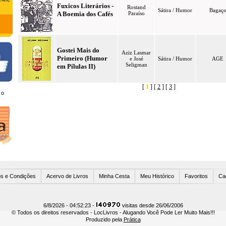
Fuxicos Literários -
Rostand
Sátira / Humor
Bagaç
A Boemia dos Cafés
Paraíso
Gostei Mais do
Aziz Lasmar
Primeiro (Humor
e José
Sátira / Humor
AGE
Seligman
em Pílulas II)
[
1
] [
2
] [
3
]
 o
Usuários Online
s e Condições
Acervo de Livros
Minha Cesta
Meu Histórico
Favoritos
Ca
6/8/2026 - 04:52:23 -
visitas desde 26/06/2006
© Todos os direitos reservados - LocLivros - Alugando Você Pode Ler Muito Mais!!!
Produzido pela
Prática