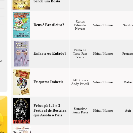
Sendo um Bosta
Carlos
Deus é Brasileiro?
Eduardo
Sátira / Humor
Nórdic
Novaes
Paulo de
Enfarte ou Enfado?
Tarso Paes
Sátira / Humor
Protext
Vieira
or
Jeff Koon -
Etiquetas Imbecis
Sátira / Humor
Matrix
Andy Powell
Febeapá 1, 2 e 3 -
Stanislaw
Festival de Besteira
Sátira / Humor
Agir
Ponte Preta
que Assola o País