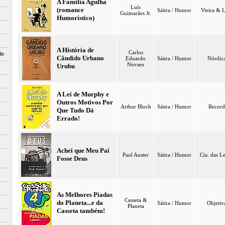
A Família Agulha
Luís
(romance
Sátira / Humor
Vieira & 
Guimarães Jr.
Humorístico)
A História de
Carlos
de
Cândido Urbano
Eduardo
Sátira / Humor
Nórdic
Novaes
Urubu
A Lei de Murphy e
Outros Motivos Por
Arthur Bloch
Sátira / Humor
Record
Que Tudo Dá
Errado!
Achei que Meu Pai
Paul Auster
Sátira / Humor
Cia. das Le
Fosse Deus
As Melhores Piadas
Casseta &
do Planeta...e da
Sátira / Humor
Objetiv
Planeta
Casseta também!