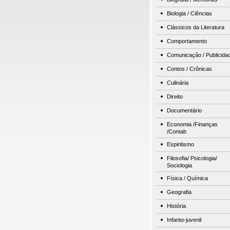
Biologia / Ciências
Clássicos da Literatura
Comportamento
Comunicação / Publicida
Contos / Crônicas
Culinária
Direito
Documentário
Economia /Finanças
/Contab
Espiritismo
Filosofia/ Psicologia/
Sociologia
Física / Química
Geografia
História
Infanto-juvenil