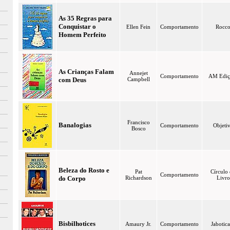
As 35 Regras para
Conquistar o
Ellen Fein
Comportamento
Rocc
Homem Perfeito
As Crianças Falam
Annejet
Comportamento
AM Ediç
com Deus
Campbell
Francisco
Banalogias
Comportamento
Objeti
Bosco
Beleza do Rosto e
Pat
Círculo
Comportamento
do Corpo
Richardson
Livro
Bisbilhotices
Amaury Jr.
Comportamento
Jabotic