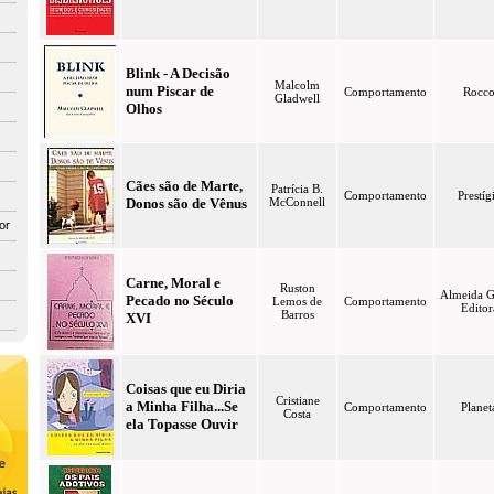
Blink - A Decisão
Malcolm
num Piscar de
Comportamento
Rocc
Gladwell
Olhos
Cães são de Marte,
Patrícia B.
Comportamento
Prestíg
Donos são de Vênus
McConnell
or
Carne, Moral e
Ruston
Almeida G
Pecado no Século
Lemos de
Comportamento
Editor
Barros
XVI
Coisas que eu Diria
Cristiane
a Minha Filha...Se
Comportamento
Planet
Costa
ela Topasse Ouvir