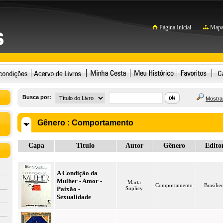
Página Inicial
Mapa 
Busca por:
Mostrar
Gênero :
Comportamento
Capa
Título
Autor
Gênero
Edito
A Condição da
Mulher - Amor -
Marta
Comportamento
Brasilie
Paixão -
Suplicy
Sexualidade