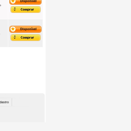
Disponível
o
Disponível
l
dastro