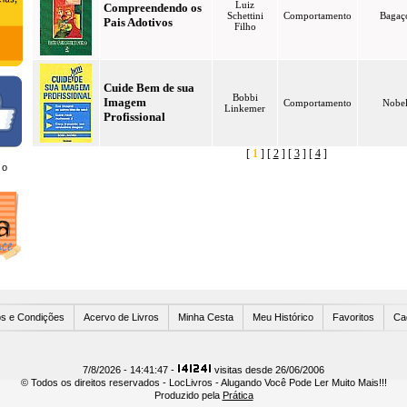
Luiz
Compreendendo os
Schettini
Comportamento
Bagaç
Pais Adotivos
Filho
Cuide Bem de sua
Bobbi
Imagem
Comportamento
Nobe
Linkemer
Profissional
[
1
] [
2
] [
3
] [
4
]
 o
Usuários Online
s e Condições
Acervo de Livros
Minha Cesta
Meu Histórico
Favoritos
Ca
7/8/2026 - 14:41:47 -
visitas desde 26/06/2006
© Todos os direitos reservados - LocLivros - Alugando Você Pode Ler Muito Mais!!!
Produzido pela
Prática