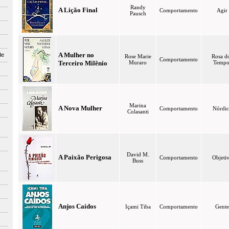
Randy
A Lição Final
Comportamento
Agir
Pausch
A Mulher no
de
Rose Marie
Rosa d
Comportamento
Terceiro Milênio
Muraro
Tempo
Marina
A Nova Mulher
Comportamento
Nórdic
Colasanti
David M.
A Paixão Perigosa
Comportamento
Objeti
Buss
Anjos Caídos
Içami Tiba
Comportamento
Gente