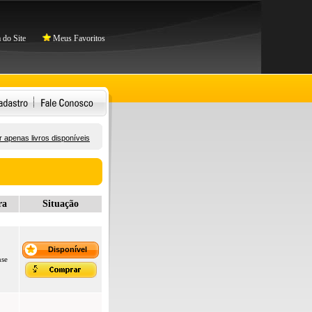
do Site
Meus Favoritos
 apenas livros disponíveis
ra
Situação
Disponível
nse