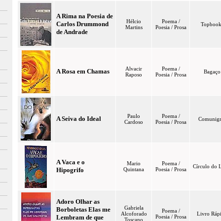
A Rima na Poesia de
Hélcio
Poema /
Carlos Drummond
Topbook
Martins
Poesia / Prosa
de Andrade
Alvacir
Poema /
A Rosa em Chamas
Bagaço
Raposo
Poesia / Prosa
Paulo
Poema /
A Seiva do Ideal
Comunigr
Cardoso
Poesia / Prosa
A Vaca e o
Mario
Poema /
Círculo do 
Hipogrifo
Quintana
Poesia / Prosa
Adoro Olhar as
Gabriela
Borboletas Elas me
Poema /
Alcoforado
Livro Ráp
Lembram de que
Poesia / Prosa
Toscano