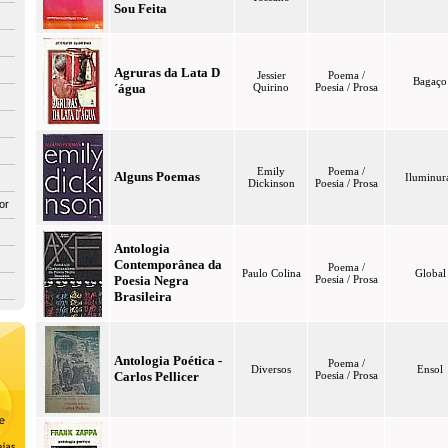
Sou Feita
Agruras da Lata D
Jessier
Poema /
Bagaço
´água
Quirino
Poesia / Prosa
Emily
Poema /
Alguns Poemas
Iluminur
Dickinson
Poesia / Prosa
or
Antologia
Contemporânea da
Poema /
Paulo Colina
Global
Poesia Negra
Poesia / Prosa
Brasileira
Antologia Poética -
Poema /
Diversos
Ensol
Carlos Pellicer
Poesia / Prosa