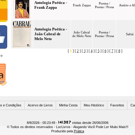
Antologia Poética -
Poema /
Frank Zappa
Assírio e A
Frank Zappa
Poesia / Prosa
Antologia Poética -
João Cabral
Poema /
João Cabral de
Sabiá
de Melo Neto
Poesia / Prosa
Melo Neto
[
1
] [
2
] [
3
] [
4
] [
5
] [
6
] [
7
] [
8
]
 o
Usuários Online
s e Condições
Acervo de Livros
Minha Cesta
Meu Histórico
Favoritos
Ca
8/8/2026 - 05:23:49 -
visitas desde 26/06/2006
© Todos os direitos reservados - LocLivros - Alugando Você Pode Ler Muito Mais!!!
Produzido pela
Prática