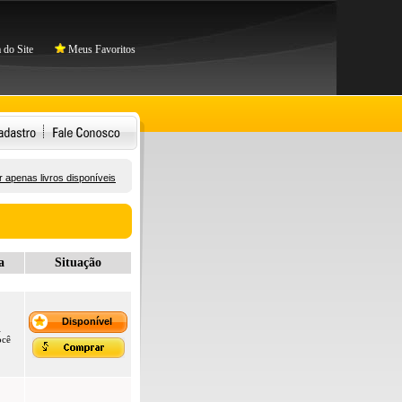
do Site
Meus Favoritos
 apenas livros disponíveis
a
Situação
Disponível
l
ocê