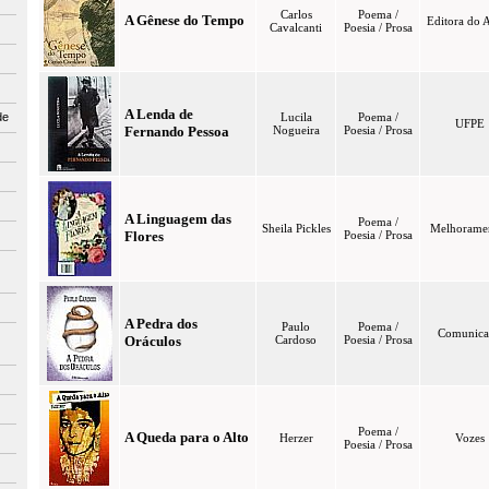
Carlos
Poema /
A Gênese do Tempo
Editora do 
Cavalcanti
Poesia / Prosa
A Lenda de
de
Lucila
Poema /
UFPE
Fernando Pessoa
Nogueira
Poesia / Prosa
A Linguagem das
Poema /
Sheila Pickles
Melhorame
Flores
Poesia / Prosa
A Pedra dos
Paulo
Poema /
Comunica
Oráculos
Cardoso
Poesia / Prosa
Poema /
A Queda para o Alto
Herzer
Vozes
Poesia / Prosa