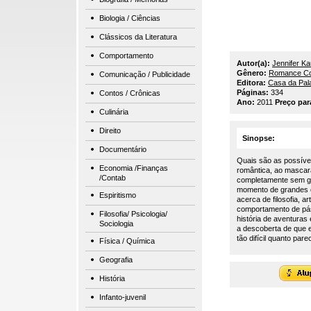
Biologia / Ciências
Clássicos da Literatura
Comportamento
Autor(a):
Jennifer K
Gênero:
Romance Co
Comunicação / Publicidade
Editora:
Casa da Pal
Páginas:
334
Contos / Crônicas
Ano:
2011
Preço par
Culinária
Direito
Sinopse:
Documentário
Quais são as possíve
Economia /Finanças
romântica, ao mascar
/Contab
completamente sem gr
momento de grandes c
Espiritismo
acerca de filosofia, a
comportamento de pá
Filosofia/ Psicologia/
história de aventuras
Sociologia
a descoberta de que e
tão difícil quanto pare
Física / Química
Geografia
História
Infanto-juvenil