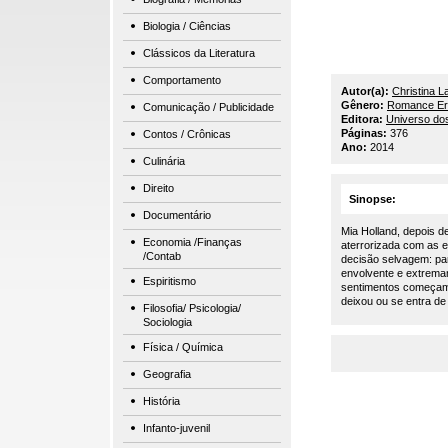
Biologia / Ciências
Clássicos da Literatura
Comportamento
Autor(a):
Christina L
Gênero:
Romance Er
Comunicação / Publicidade
Editora:
Universo dos
Páginas:
376
Contos / Crônicas
Ano:
2014
Culinária
Direito
Sinopse:
Documentário
Mia Holland, depois 
Economia /Finanças
aterrorizada com as e
/Contab
decisão selvagem: pa
envolvente e extremam
Espiritismo
sentimentos começam a
deixou ou se entra de
Filosofia/ Psicologia/
Sociologia
Física / Química
Geografia
História
Infanto-juvenil