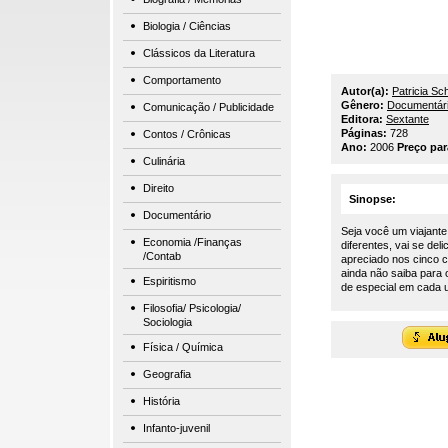
Biologia / Ciências
Clássicos da Literatura
Comportamento
Autor(a):
Patricia Sc
Gênero:
Documentár
Comunicação / Publicidade
Editora:
Sextante
Páginas:
728
Contos / Crônicas
Ano:
2006
Preço pa
Culinária
Direito
Sinopse:
Documentário
Seja você um viajante
Economia /Finanças
diferentes, vai se del
/Contab
apreciado nos cinco c
ainda não saiba para 
Espiritismo
de especial em cada 
Filosofia/ Psicologia/
Sociologia
Física / Química
Geografia
História
Infanto-juvenil