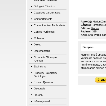
Biologia / Ciências
Clássicos da Literatura
Comportamento
Autor(a):
Marion Zim
Gênero:
Romance So
Comunicação / Publicidade
Editora:
Rocco
Páginas:
395
Contos / Crônicas
Ano:
2001
Preço pa
Culinária
Direito
Sinopse:
Documentário
Mortns Fork é uma pe
Economia /Finanças
vórtice de poderes ps
/Contab
encontram e tornam-se
mistério e morte. Cab
Espiritismo
atinjam seus amigos e
Filosofia/ Psicologia/
Sociologia
Física / Química
Geografia
História
Infanto-juvenil