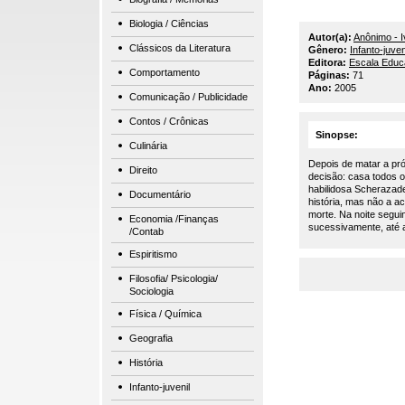
Biologia / Ciências
Autor(a):
Anônimo - I
Clássicos da Literatura
Gênero:
Infanto-juven
Editora:
Escala Educ
Comportamento
Páginas:
71
Ano:
2005
Comunicação / Publicidade
Contos / Crônicas
Sinopse:
Culinária
Depois de matar a próp
Direito
decisão: casa todos o
habilidosa Scherazad
Documentário
história, mas não a a
morte. Na noite segu
Economia /Finanças
sucessivamente, até a
/Contab
Espiritismo
Filosofia/ Psicologia/
Sociologia
Física / Química
Geografia
História
Infanto-juvenil