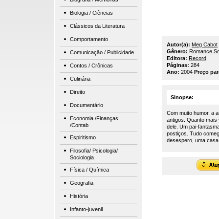
Biologia / Ciências
Clássicos da Literatura
Comportamento
Autor(a):
Meg Cabot
Gênero:
Romance So
Comunicação / Publicidade
Editora:
Record
Páginas:
284
Contos / Crônicas
Ano:
2004
Preço pa
Culinária
Direito
Sinopse:
Documentário
Com muito humor, a a
Economia /Finanças
antigos. Quanto mais 
/Contab
dele. Um pai-fantasma
postiços. Tudo começ
Espiritismo
desespero, uma casa
Filosofia/ Psicologia/
Sociologia
Física / Química
Geografia
História
Infanto-juvenil