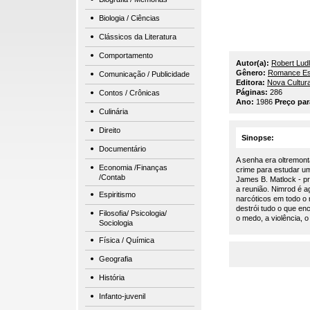
Biologia / Ciências
Clássicos da Literatura
Comportamento
Autor(a):
Robert Lud
Gênero:
Romance E
Comunicação / Publicidade
Editora:
Nova Cultura
Páginas:
286
Contos / Crônicas
Ano:
1986
Preço pa
Culinária
Direito
Sinopse:
Documentário
A senha era oltremont
Economia /Finanças
crime para estudar 
/Contab
James B. Matlock - pr
a reunião. Nimrod é ag
Espiritismo
narcóticos em todo o 
destrói tudo o que e
Filosofia/ Psicologia/
o medo, a violência, o
Sociologia
Física / Química
Geografia
História
Infanto-juvenil