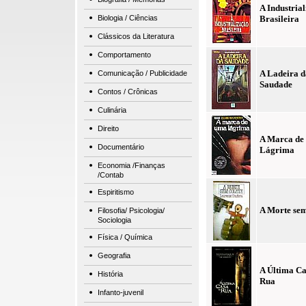
A Industria
Biologia / Ciências
Brasileira
Clássicos da Literatura
Comportamento
A Ladeira d
Comunicação / Publicidade
Saudade
Contos / Crônicas
Culinária
Direito
A Marca de
Documentário
Lágrima
Economia /Finanças
/Contab
Espiritismo
A Morte sem
Filosofia/ Psicologia/
Sociologia
Física / Química
Geografia
A Última Ca
História
Rua
Infanto-juvenil