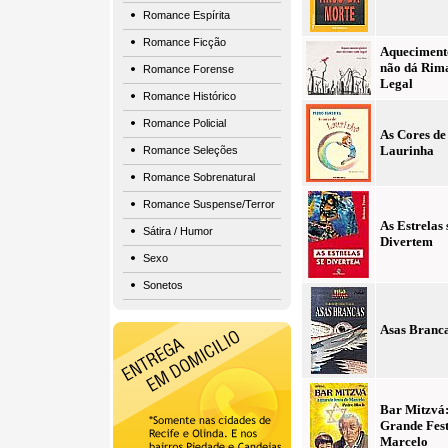
Romance Espírita
Romance Ficção
Aqueciment
não dá Rim
Romance Forense
Legal
Romance Histórico
Romance Policial
As Cores de
Laurinha
Romance Seleções
Romance Sobrenatural
Romance Suspense/Terror
As Estrelas 
Sátira / Humor
Divertem
Sexo
Sonetos
Asas Branc
Bar Mitzvá:
Grande Fest
Marcelo