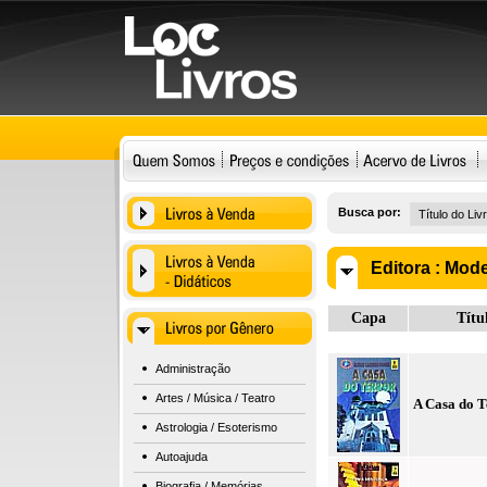
Busca por:
Editora :
Mode
Capa
Títu
Administração
Artes / Música / Teatro
A Casa do T
Astrologia / Esoterismo
Autoajuda
Biografia / Memórias