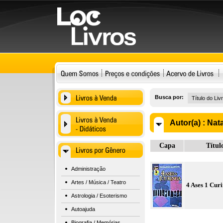
Busca por:
Autor(a) :
Nata
Capa
Títul
Administração
Artes / Música / Teatro
4 Ases 1 Cur
Astrologia / Esoterismo
Autoajuda
Biografia / Memórias