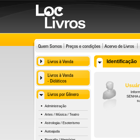
Identificação
Usuár
Infor
SENHA ab
s
Administração
Artes / Música / Teatro
Astrologia / Esoterismo
Autoajuda
Biografia / Memórias