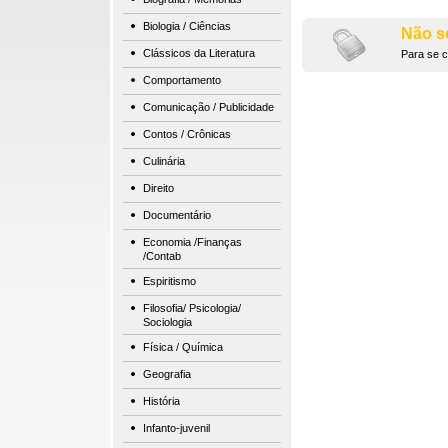
Biologia / Ciências
Não s
Clássicos da Literatura
Para se c
Comportamento
Comunicação / Publicidade
Contos / Crônicas
Culinária
Direito
Documentário
Economia /Finanças
/Contab
Espiritismo
Filosofia/ Psicologia/
Sociologia
Física / Química
Geografia
História
Infanto-juvenil