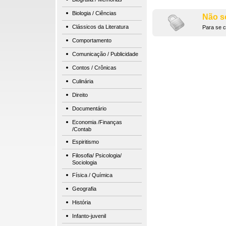
Biologia / Ciências
Não s
Clássicos da Literatura
Para se c
Comportamento
Comunicação / Publicidade
Contos / Crônicas
Culinária
Direito
Documentário
Economia /Finanças
/Contab
Espiritismo
Filosofia/ Psicologia/
Sociologia
Física / Química
Geografia
História
Infanto-juvenil