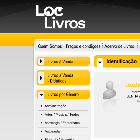
Identificação
Usuár
Infor
SENHA ab
s
Administração
Artes / Música / Teatro
Astrologia / Esoterismo
Autoajuda
Biografia / Memórias