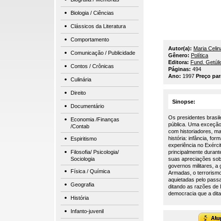
Biologia / Ciências
Clássicos da Literatura
Comportamento
Autor(a):
Maria Celin
Comunicação / Publicidade
Gênero:
Política
Editora:
Fund. Getúli
Contos / Crônicas
Páginas:
494
Ano:
1997
Preço pa
Culinária
Direito
Sinopse:
Documentário
Os presidentes brasil
Economia /Finanças
pública. Uma exceção 
/Contab
com historiadores, m
história: infância, fo
Espiritismo
experiência no Exércit
Filosofia/ Psicologia/
principalmente duran
Sociologia
suas apreciações sob
governos militares, a
Física / Química
Armadas, o terrorismo 
aquietadas pelo passa
Geografia
ditando as razões de
democracia que a dit
História
Infanto-juvenil