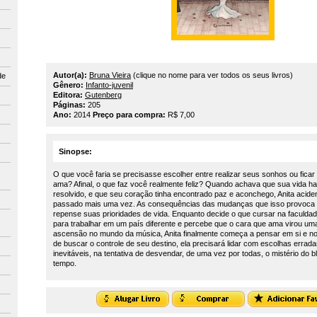
Autor(a):
Bruna Vieira
(clique no nome para ver todos os seus livros)
de
Gênero:
Infanto-juvenil
Editora:
Gutenberg
Páginas:
205
Ano:
2014
Preço para compra:
R$ 7,00
Sinopse:
O que você faria se precisasse escolher entre realizar seus sonhos ou fica
ama? Afinal, o que faz você realmente feliz? Quando achava que sua vida ha
resolvido, e que seu coração tinha encontrado paz e aconchego, Anita acide
passado mais uma vez. As consequências das mudanças que isso provoca
repense suas prioridades de vida. Enquanto decide o que cursar na faculda
para trabalhar em um país diferente e percebe que o cara que ama virou um
ascensão no mundo da música, Anita finalmente começa a pensar em si e n
de buscar o controle de seu destino, ela precisará lidar com escolhas errada
inevitáveis, na tentativa de desvendar, de uma vez por todas, o mistério do bl
tempo.