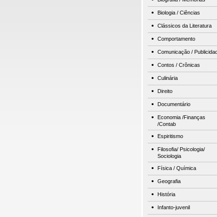
Biologia / Ciências
Clássicos da Literatura
Comportamento
Comunicação / Publicida
Contos / Crônicas
Culinária
Direito
Documentário
Economia /Finanças
/Contab
Espiritismo
Filosofia/ Psicologia/
Sociologia
Física / Química
Geografia
História
Infanto-juvenil