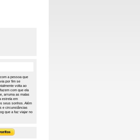
r com a pessoa que
via por fim se
ntalmente volta ao
 fazem com que ela
de, arruma as malas
a estrela em
os seus sonhos. Além
s e circunstâncias
og que a faz viajar no