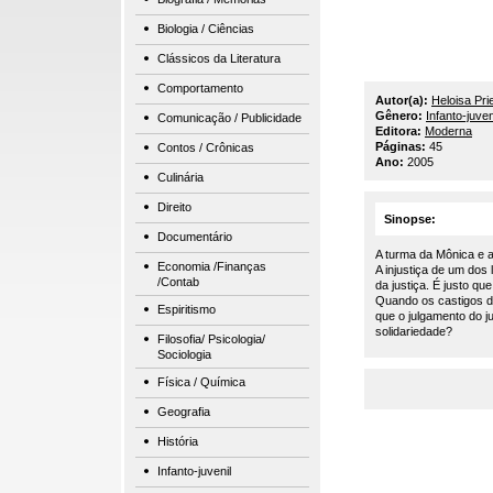
Biologia / Ciências
Clássicos da Literatura
Comportamento
Autor(a):
Heloisa Pri
Gênero:
Infanto-juven
Comunicação / Publicidade
Editora:
Moderna
Páginas:
45
Contos / Crônicas
Ano:
2005
Culinária
Direito
Sinopse:
Documentário
A turma da Mônica e a
Economia /Finanças
A injustiça de um dos 
/Contab
da justiça. É justo q
Quando os castigos d
Espiritismo
que o julgamento do ju
solidariedade?
Filosofia/ Psicologia/
Sociologia
Física / Química
Geografia
História
Infanto-juvenil