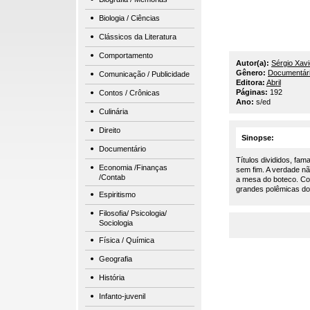
Biologia / Ciências
Clássicos da Literatura
Comportamento
Autor(a):
Sérgio Xavi
Gênero:
Documentár
Comunicação / Publicidade
Editora:
Abril
Páginas:
192
Contos / Crônicas
Ano:
s/ed
Culinária
Direito
Sinopse:
Documentário
Títulos divididos, fa
Economia /Finanças
sem fim. A verdade nã
/Contab
a mesa do boteco. Com
grandes polêmicas do f
Espiritismo
Filosofia/ Psicologia/
Sociologia
Física / Química
Geografia
História
Infanto-juvenil