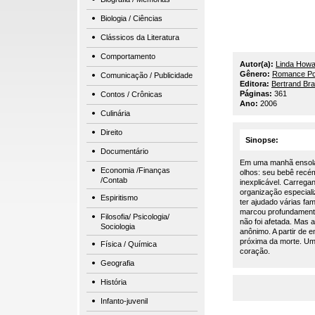
Biologia / Ciências
Clássicos da Literatura
Comportamento
Autor(a):
Linda Howa
Gênero:
Romance Pol
Comunicação / Publicidade
Editora:
Bertrand Bra
Páginas:
361
Contos / Crônicas
Ano:
2006
Culinária
Direito
Sinopse:
Documentário
Em uma manhã ensolar
Economia /Finanças
olhos: seu bebê recém
/Contab
inexplicável. Carregan
organização especial
Espiritismo
ter ajudado várias fa
marcou profundamente
Filosofia/ Psicologia/
não foi afetada. Mas
Sociologia
anônimo. A partir de 
próxima da morte. Um 
Física / Química
coração.
Geografia
História
Infanto-juvenil