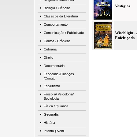
Vestígios
Biologia / Ciências
Clássicos da Literatura
Comportamento
Witchlight -
Comunicação / Publicidade
Enfeitiçada
Contos / Crônicas
Culinária
Direito
Documentário
Economia /Finanças
/Contab
Espiritismo
Filosofia/ Psicologia/
Sociologia
Física / Química
Geografia
História
Infanto-juvenil