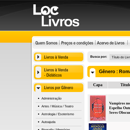
Busca por:
Gênero :
Roma
Capa
Títul
Administração
Vampiros no
Artes / Música / Teatro
Espelho Out
Seres Obscu
Astrologia / Esoterismo
Autoajuda
Biografia / Memórias